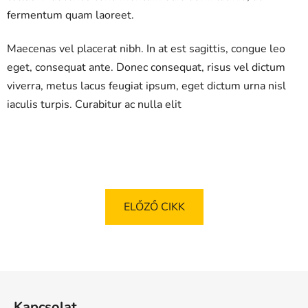
fermentum quam laoreet.
Maecenas vel placerat nibh. In at est sagittis, congue leo
eget, consequat ante. Donec consequat, risus vel dictum
viverra, metus lacus feugiat ipsum, eget dictum urna nisl
iaculis turpis. Curabitur ac nulla elit
ELŐZŐ CIKK
L
á
Kapcsolat