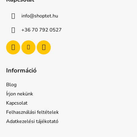
b
l
info
@
shoptet.hu
é
c
+36 70 792 0527
Információ
Blog
Írjon nekünk
Kapcsolat
Felhasználási feltételek
Adatkezelési tájékotató