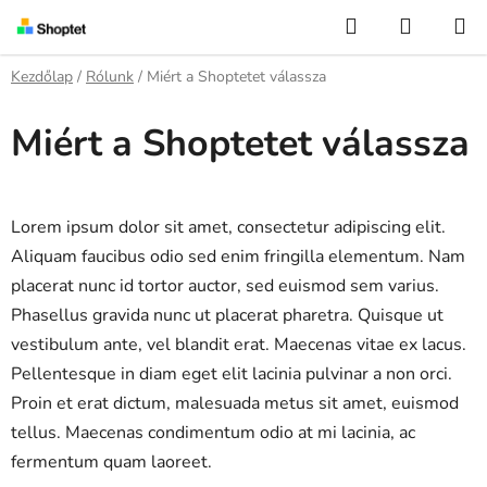
Ugrás
Keresés
KOSÁR
a
fő
Kezdőlap
/
Rólunk
/
Miért a Shoptetet válassza
tartalomhoz
Miért a Shoptetet válassza
Lorem ipsum dolor sit amet, consectetur adipiscing elit.
Aliquam faucibus odio sed enim fringilla elementum. Nam
placerat nunc id tortor auctor, sed euismod sem varius.
Phasellus gravida nunc ut placerat pharetra. Quisque ut
vestibulum ante, vel blandit erat. Maecenas vitae ex lacus.
Pellentesque in diam eget elit lacinia pulvinar a non orci.
Proin et erat dictum, malesuada metus sit amet, euismod
tellus. Maecenas condimentum odio at mi lacinia, ac
fermentum quam laoreet.