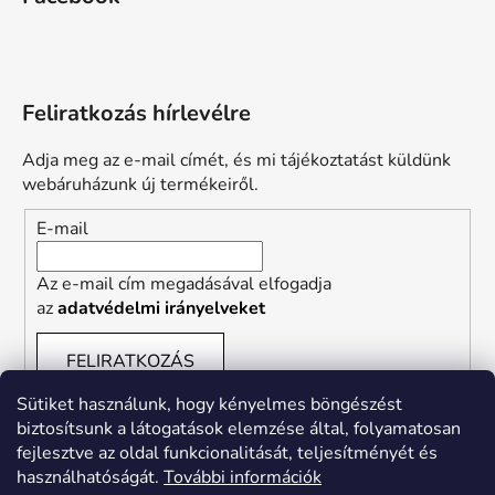
Feliratkozás hírlevélre
Adja meg az e-mail címét, és mi tájékoztatást küldünk
webáruházunk új termékeiről.
E-mail
Az e-mail cím megadásával elfogadja
az
adatvédelmi irányelveket
FELIRATKOZÁS
Sütiket használunk, hogy kényelmes böngészést
biztosítsunk a látogatások elemzése által, folyamatosan
fejlesztve az oldal funkcionalitását, teljesítményét és
használhatóságát.
További információk