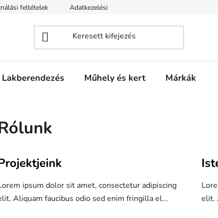
nálási feltételek
Adatkezelési tájékotató
Lakberendezés
Műhely és kert
Márkák
Rólunk
C
Projektjeink
Is
k
Lorem ipsum dolor sit amet, consectetur adipiscing
Lore
k
elit. Aliquam faucibus odio sed enim fringilla el...
elit.
e
k