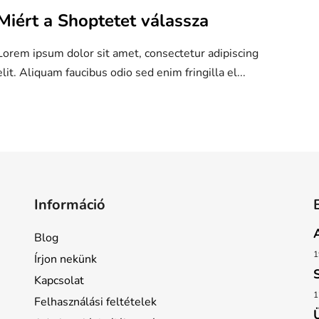
l
Miért a Shoptetet válassza
s
Lorem ipsum dolor sit amet, consectetur adipiscing
t
elit. Aliquam faucibus odio sed enim fringilla el...
á
a
L
i
s
t
a
Információ
i
r
Blog
á
1
n
Írjon nekünk
y
Kapcsolat
í
1
Felhasználási feltételek
t