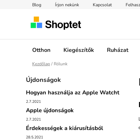
Ugrás
Blog
Írjon nekünk
Kapcsolat
Felhasz
a
fő
tartalomhoz
Otthon
Kiegészítők
Ruházat
Kezdőlap
/
Rólunk
O
Újdonságok
l
d
Hogyan használja az Apple Watcht
a
2.7.2021
l
i
Apple újdonságok
s
2.7.2021
ó
Érdekességek a kiárusításból
p
a
28.5.2021