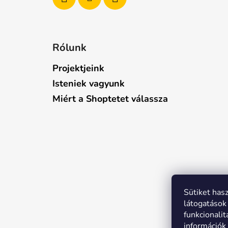
Rólunk
Projektjeink
Isteniek vagyunk
Miért a Shoptetet válassza
Sütiket has
látogatások 
funkcionali
információk