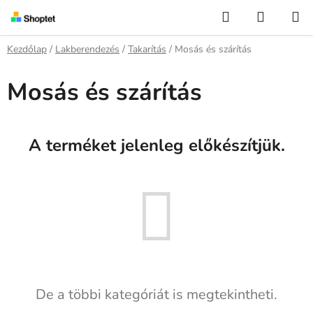
Ugrás
Keresés
KOSÁR
a
fő
Kezdőlap
/
Lakberendezés
/
Takarítás
/
Mosás és szárítás
tartalomhoz
Mosás és szárítás
A terméket jelenleg előkészítjük.
De a többi kategóriát is megtekintheti.