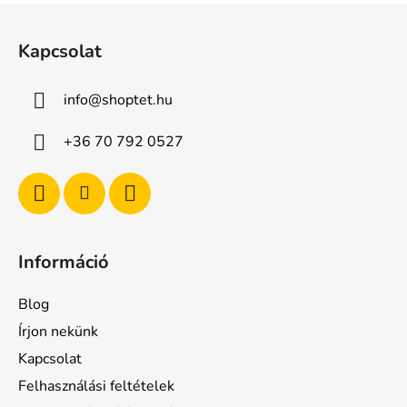
L
á
Kapcsolat
b
l
info
@
shoptet.hu
é
c
+36 70 792 0527
Információ
Blog
Írjon nekünk
Kapcsolat
Felhasználási feltételek