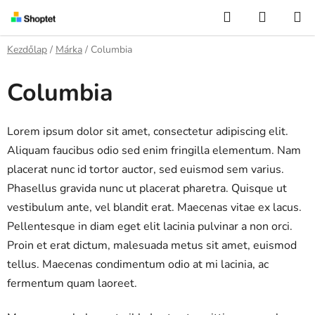
Ugrás
Keresés
KOSÁR
a
fő
Kezdőlap
/
Márka
/
Columbia
tartalomhoz
Columbia
Lorem ipsum dolor sit amet, consectetur adipiscing elit.
Aliquam faucibus odio sed enim fringilla elementum. Nam
placerat nunc id tortor auctor, sed euismod sem varius.
Phasellus gravida nunc ut placerat pharetra. Quisque ut
vestibulum ante, vel blandit erat. Maecenas vitae ex lacus.
Pellentesque in diam eget elit lacinia pulvinar a non orci.
Proin et erat dictum, malesuada metus sit amet, euismod
tellus. Maecenas condimentum odio at mi lacinia, ac
fermentum quam laoreet.