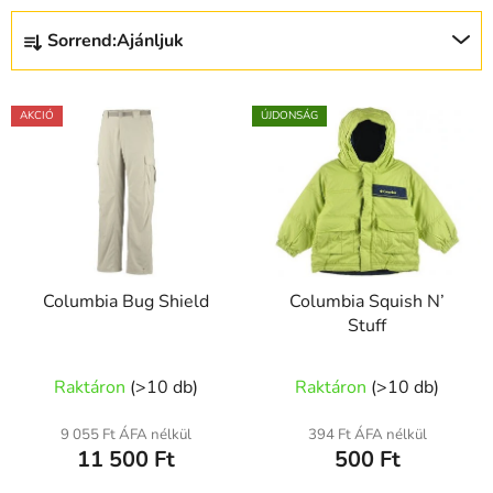
T
Sorrend:
Ajánljuk
e
r
T
m
AKCIÓ
ÚJDONSÁG
e
é
r
k
m
e
é
k
k
r
e
e
Columbia Bug Shield
Columbia Squish N’
k
n
Stuff
l
d
i
e
Raktáron
(
>10 db
)
Raktáron
(
>10 db
)
s
z
t
é
9 055 Ft ÁFA nélkül
394 Ft ÁFA nélkül
á
s
11 500 Ft
500 Ft
j
e