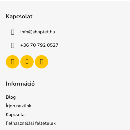
L
á
Kapcsolat
b
l
info
@
shoptet.hu
é
c
+36 70 792 0527
Információ
Blog
Írjon nekünk
Kapcsolat
Felhasználási feltételek