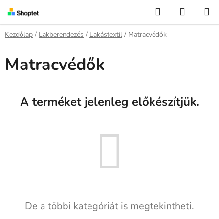
Ugrás
Keresés
KOSÁR
a
fő
Kezdőlap
/
Lakberendezés
/
Lakástextil
/
Matracvédők
tartalomhoz
Matracvédők
A terméket jelenleg előkészítjük.
De a többi kategóriát is megtekintheti.