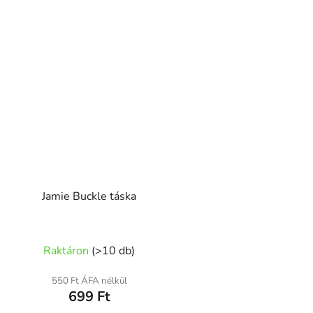
a
Jamie Buckle táska
Raktáron
(
>10 db
)
550 Ft ÁFA nélkül
699 Ft