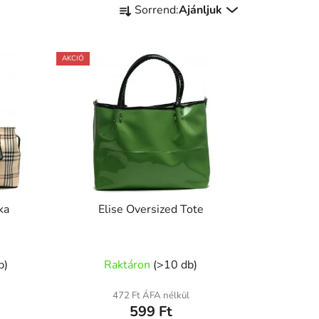
Sorrend:
Ajánljuk
e
r
m
AKCIÓ
é
k
e
k
r
e
n
d
ka
Elise Oversized Tote
e
z
é
b
)
Raktáron
(
>10 db
)
s
e
472 Ft ÁFA nélkül
599 Ft