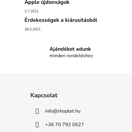
Apple újdonságok
2.7.2021
Érdekességek a kiárusításból
28.5.2021
Ajándékot adunk
minden rendeléshez
L
á
Kapcsolat
b
l
info
@
shoptet.hu
é
c
+36 70 792 0527