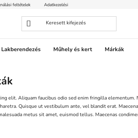
nálási feltételek
Adatkezelési tájékotató
Lakberendezés
Műhely és kert
Márkák
kák
ing elit. Aliquam faucibus odio sed enim fringilla elementum. 
haretra. Quisque ut vestibulum ante, vel blandit erat. Maecena
um, malesuada metus sit amet, euismod tellus. Maecenas condim