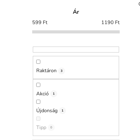
l
Ár
d
a
599
Ft
1190
Ft
l
s
ó
p
a
Raktáron
n
3
e
l
Akció
1
i
Újdonság
1
Tipp
0
j