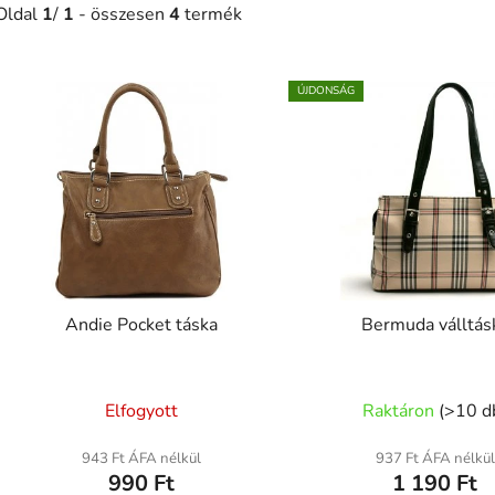
Oldal
1
/
1
- összesen
4
termék
ÚJDONSÁG
T
e
r
m
é
k
e
k
Andie Pocket táska
Bermuda válltás
l
s
Elfogyott
Raktáron
(
>10 d
t
á
943 Ft ÁFA nélkül
937 Ft ÁFA nélkül
990 Ft
1 190 Ft