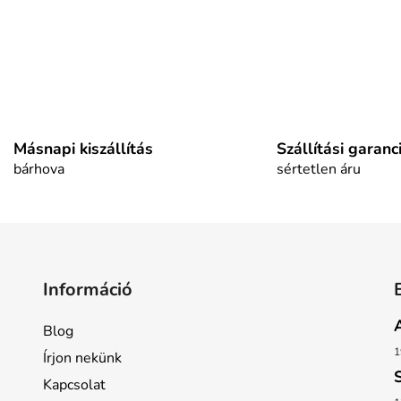
L
i
s
t
a
Másnapi kiszállítás
Szállítási garanc
i
bárhova
sértetlen áru
r
á
n
y
í
t
Információ
á
s
Blog
e
l
1
Írjon nekünk
e
Kapcsolat
m