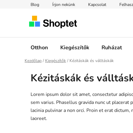
Ugrás
Blog
Írjon nekünk
Kapcsolat
Felhasz
a
fő
tartalomhoz
Otthon
Kiegészítők
Ruházat
Kezdőlap
/
Kiegészítők
/
Kézitáskák és válltáskák
Kézitáskák és válltás
Lorem ipsum dolor sit amet, consectetur adipisc
sem varius. Phasellus gravida nunc ut placerat p
lacinia pulvinar a non orci. Proin et erat dict
laoreet.
O