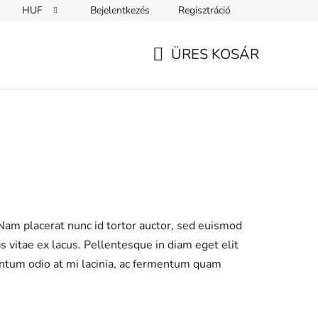
HUF
Bejelentkezés
Regisztráció
ÜRES KOSÁR
KOSÁR
Nam placerat nunc id tortor auctor, sed euismod
s vitae ex lacus. Pellentesque in diam eget elit
entum odio at mi lacinia, ac fermentum quam
T