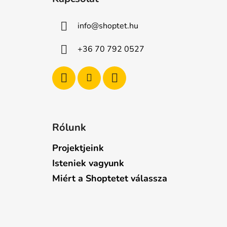
b
l
info
@
shoptet.hu
é
c
+36 70 792 0527
Rólunk
Projektjeink
Isteniek vagyunk
Miért a Shoptetet válassza