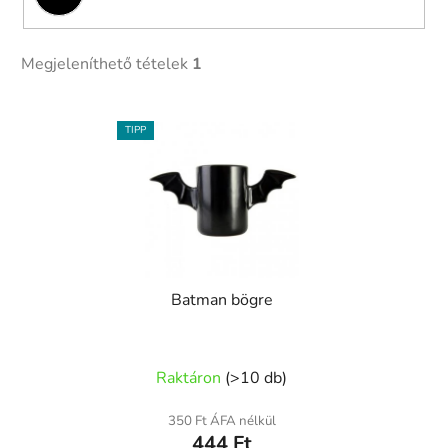
Megjeleníthető tételek
1
T
TIPP
e
r
m
é
k
e
Batman bögre
k
l
i
Raktáron
(
>10 db
)
s
t
350 Ft ÁFA nélkül
á
444 Ft