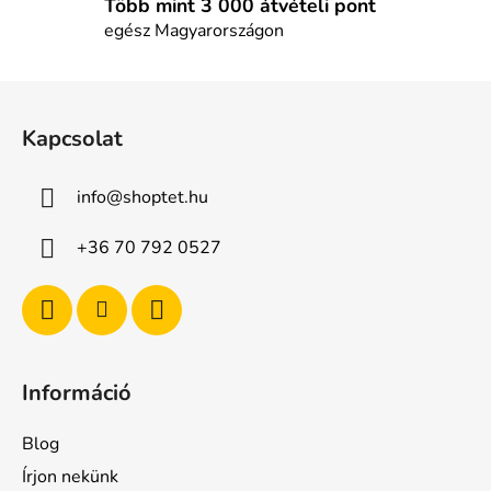
l
Több mint 3 000 átvételi pont
e
egész Magyarországon
m
e
L
i
á
Kapcsolat
b
l
info
@
shoptet.hu
é
c
+36 70 792 0527
Információ
Blog
Írjon nekünk