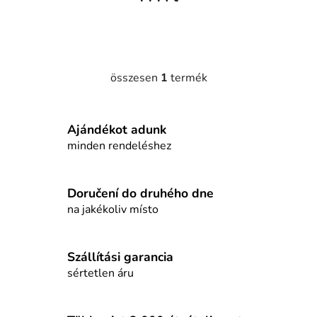
j
a
összesen
1
termék
L
i
s
Ajándékot adunk
t
a
minden rendeléshez
i
r
á
Doručení do druhého dne
n
na jakékoliv místo
y
í
t
Szállítási garancia
á
sértetlen áru
s
e