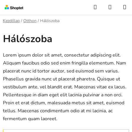
Ugrás
Keresés
KOSÁR
a
fő
Kezdőlap
/
Otthon
/
Hálószoba
tartalomhoz
Hálószoba
Lorem ipsum dolor sit amet, consectetur adipiscing elit.
Aliquam faucibus odio sed enim fringilla elementum. Nam
placerat nunc id tortor auctor, sed euismod sem varius.
Phasellus gravida nunc ut placerat pharetra. Quisque ut
vestibulum ante, vel blandit erat. Maecenas vitae ex lacus.
Pellentesque in diam eget elit lacinia pulvinar a non orci.
Proin et erat dictum, malesuada metus sit amet, euismod
tellus. Maecenas condimentum odio at mi lacinia, ac
fermentum quam laoreet.