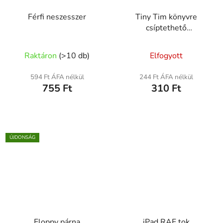
Férfi neszesszer
Tiny Tim könyvre
csíptethető
olvasólámpa
Raktáron
(
>10 db
)
Elfogyott
594 Ft ÁFA nélkül
244 Ft ÁFA nélkül
755 Ft
310 Ft
ÚJDONSÁG
Floppy párna
iPad RAF tok