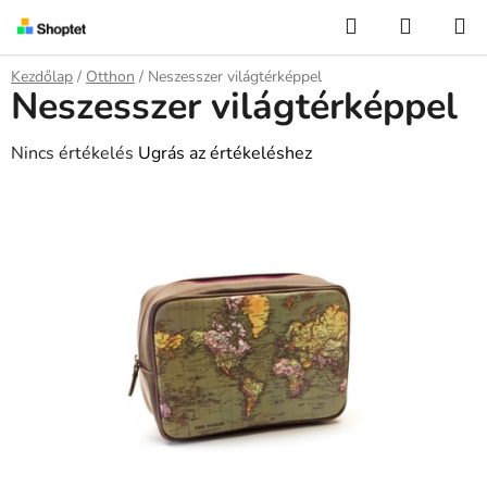
Ugrás
Keresés
KOSÁR
a
fő
Kezdőlap
/
Otthon
/
Neszesszer világtérképpel
tartalomhoz
Neszesszer világtérképpel
A
Nincs értékelés
Ugrás az értékeléshez
termék
átlagos
értékelése
5-
ből
0,0
csillag.