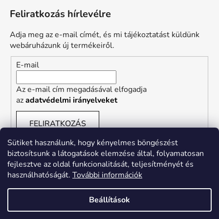
Feliratkozás hírlevélre
Adja meg az e-mail címét, és mi tájékoztatást küldünk
webáruházunk új termékeiről.
E-mail
Az e-mail cím megadásával elfogadja
az
adatvédelmi irányelveket
FELIRATKOZÁS
Sütiket használunk, hogy kényelmes böngészést
biztosítsunk a látogatások elemzése által, folyamatosan
fejlesztve az oldal funkcionalitását, teljesítményét és
használhatóságát.
További információk
Shoptet Blog
Shoptet Tanácsadás
Beállítások