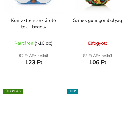
Kontaktlencse-tároló
Színes gumigombolyag
tok - bagoly
Raktáron
(
>10 db
)
Elfogyott
97 Ft ÁFA nélkül
83 Ft ÁFA nélkül
123 Ft
106 Ft
ÚJDONSÁG
TIPP