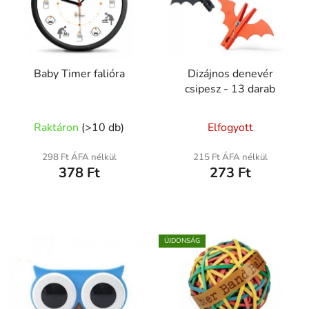
Baby Timer falióra
Dizájnos denevér
csipesz - 13 darab
Raktáron
(
>10 db
)
Elfogyott
298 Ft ÁFA nélkül
215 Ft ÁFA nélkül
378 Ft
273 Ft
ÚJDONSÁG