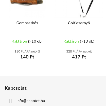
Gombászkés
Golf esernyő
Raktáron
(
>10 db
)
Raktáron
(
>10 db
)
110 Ft ÁFA nélkül
328 Ft ÁFA nélkül
140 Ft
417 Ft
L
á
Kapcsolat
b
l
info
@
shoptet.hu
é