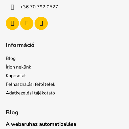
c
+36 70 792 0527
Információ
Blog
Írjon nekünk
Kapcsolat
Felhasználási feltételek
Adatkezelési tájékotató
Blog
A webáruház automatizálása