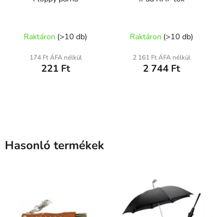
Raktáron
(
>10 db
)
Raktáron
(
>10 db
)
174 Ft ÁFA nélkül
2 161 Ft ÁFA nélkül
221 Ft
2 744 Ft
Hasonló termékek