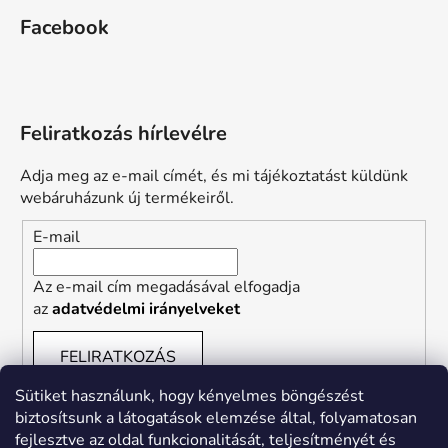
Facebook
Feliratkozás hírlevélre
Adja meg az e-mail címét, és mi tájékoztatást küldünk
webáruházunk új termékeiről.
E-mail
Az e-mail cím megadásával elfogadja
az
adatvédelmi irányelveket
FELIRATKOZÁS
Sütiket használunk, hogy kényelmes böngészést
biztosítsunk a látogatások elemzése által, folyamatosan
fejlesztve az oldal funkcionalitását, teljesítményét és