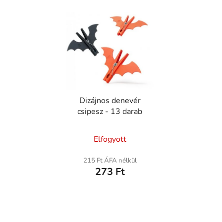
T
e
r
m
é
k
e
Dizájnos denevér
k
csipesz - 13 darab
l
i
Elfogyott
s
t
215 Ft ÁFA nélkül
á
273 Ft
j
a