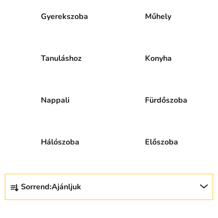
Gyerekszoba
Műhely
Tanuláshoz
Konyha
Nappali
Fürdőszoba
Hálószoba
Előszoba
T
Sorrend:
Ajánljuk
e
r
m