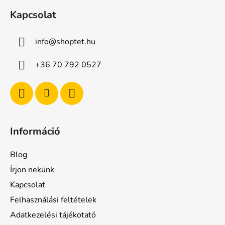
á
Kapcsolat
b
l
info
@
shoptet.hu
é
c
+36 70 792 0527
Információ
Blog
Írjon nekünk
Kapcsolat
Felhasználási feltételek
Adatkezelési tájékotató