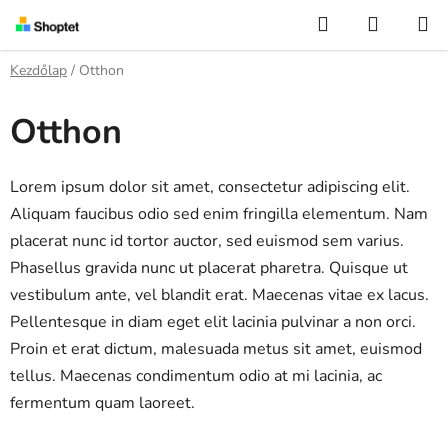
Ugrás
Keresés
KOSÁR
a
fő
Kezdőlap
/
Otthon
tartalomhoz
Otthon
Lorem ipsum dolor sit amet, consectetur adipiscing elit.
Aliquam faucibus odio sed enim fringilla elementum. Nam
placerat nunc id tortor auctor, sed euismod sem varius.
Phasellus gravida nunc ut placerat pharetra. Quisque ut
vestibulum ante, vel blandit erat. Maecenas vitae ex lacus.
Pellentesque in diam eget elit lacinia pulvinar a non orci.
Proin et erat dictum, malesuada metus sit amet, euismod
tellus. Maecenas condimentum odio at mi lacinia, ac
fermentum quam laoreet.