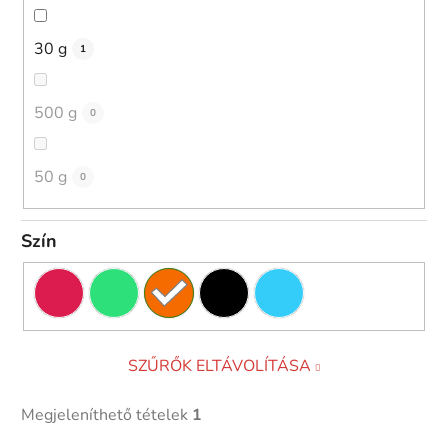
30 g
1
500 g
0
50 g
0
Szín
SZŰRŐK ELTÁVOLÍTÁSA
Megjeleníthető tételek
1