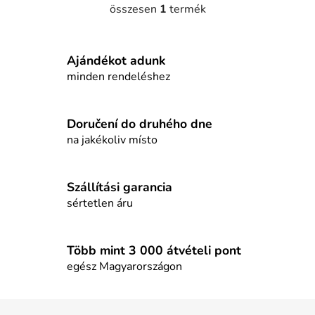
összesen
1
termék
L
i
s
Ajándékot adunk
t
a
minden rendeléshez
i
r
á
Doručení do druhého dne
n
na jakékoliv místo
y
í
t
Szállítási garancia
á
sértetlen áru
s
e
l
Több mint 3 000 átvételi pont
e
egész Magyarországon
m
e
L
i