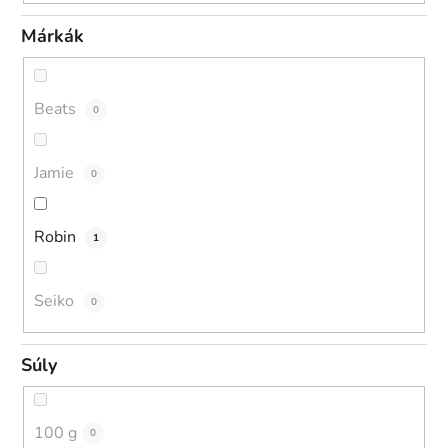
Márkák
Beats
0
Jamie
0
Robin
1
Seiko
0
Súly
100 g
0