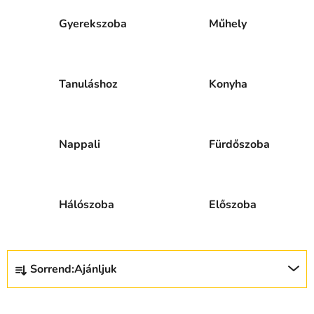
Gyerekszoba
Műhely
Tanuláshoz
Konyha
Nappali
Fürdőszoba
Hálószoba
Előszoba
T
Sorrend:
Ajánljuk
e
r
m