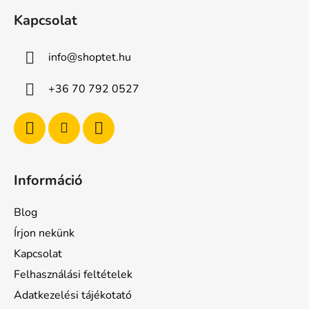
á
Kapcsolat
b
l
info
@
shoptet.hu
é
c
+36 70 792 0527
Információ
Blog
Írjon nekünk
Kapcsolat
Felhasználási feltételek
Adatkezelési tájékotató