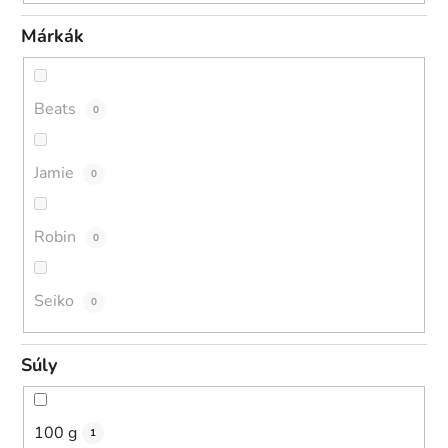
Márkák
Beats
0
Jamie
0
Robin
0
Seiko
0
Súly
100 g
1