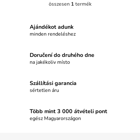
összesen
1
termék
L
i
s
Ajándékot adunk
t
a
minden rendeléshez
i
r
á
Doručení do druhého dne
n
na jakékoliv místo
y
í
t
Szállítási garancia
á
sértetlen áru
s
e
l
Több mint 3 000 átvételi pont
e
egész Magyarországon
m
e
L
i