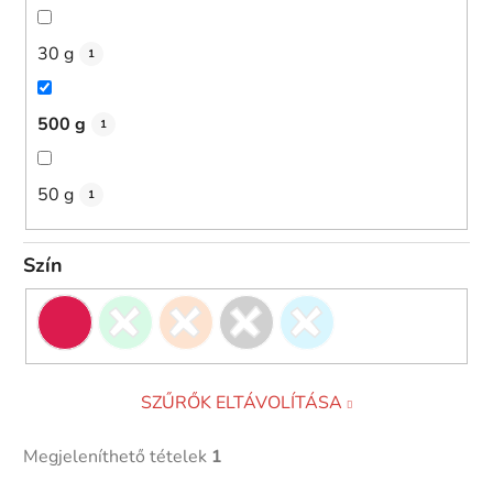
30 g
1
500 g
1
50 g
1
Szín
SZŰRŐK ELTÁVOLÍTÁSA
Megjeleníthető tételek
1