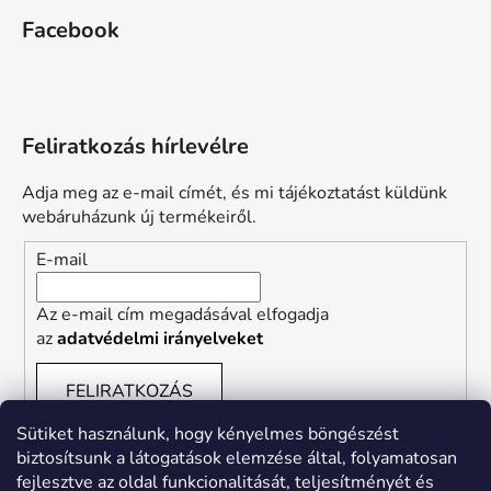
Facebook
Feliratkozás hírlevélre
Adja meg az e-mail címét, és mi tájékoztatást küldünk
webáruházunk új termékeiről.
E-mail
Az e-mail cím megadásával elfogadja
az
adatvédelmi irányelveket
FELIRATKOZÁS
Sütiket használunk, hogy kényelmes böngészést
biztosítsunk a látogatások elemzése által, folyamatosan
fejlesztve az oldal funkcionalitását, teljesítményét és