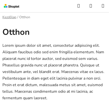
Ugrás
Keresés
KOSÁR
a
fő
Kezdőlap
/
Otthon
tartalomhoz
Otthon
Lorem ipsum dolor sit amet, consectetur adipiscing elit.
Aliquam faucibus odio sed enim fringilla elementum. Nam
placerat nunc id tortor auctor, sed euismod sem varius.
Phasellus gravida nunc ut placerat pharetra. Quisque ut
vestibulum ante, vel blandit erat. Maecenas vitae ex lacus.
Pellentesque in diam eget elit lacinia pulvinar a non orci.
Proin et erat dictum, malesuada metus sit amet, euismod
tellus. Maecenas condimentum odio at mi lacinia, ac
fermentum quam laoreet.