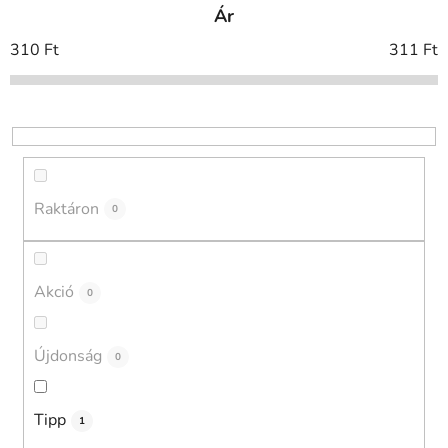
Ár
é
k
310
Ft
311
Ft
e
k
r
e
n
d
Raktáron
0
e
z
é
Akció
0
s
e
Újdonság
0
Tipp
1