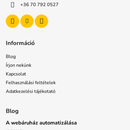
n
c
+36 70 792 0527
y
í
t
á
s
e
Információ
l
e
Blog
m
e
Írjon nekünk
i
Kapcsolat
Felhasználási feltételek
Adatkezelési tájékotató
Blog
A webáruház automatizálása