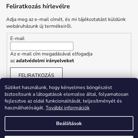
Feliratkozás hírlevélre
Adja meg az e-mail címét, és mi tájékoztatást küldünk
webáruházunk új termékeiről.
E-mail
Az e-mail cím megadásával elfogadja
az
adatvédelmi irányelveket
FELIRATKOZÁS
Sütiket használunk, hogy kényelmes böngészést
biztosítsunk a látogatások elemzése által, folyamatosan
fejlesztve az oldal funkcionalitását, teljesítményét és
használhatóságát.
További információk
Shoptet Blog
Shoptet Tanácsadás
Beállítások