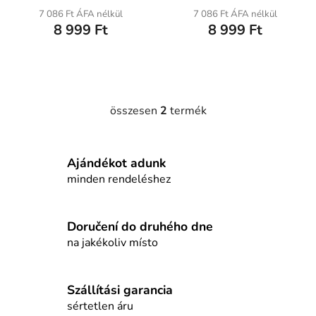
t
átlagos
átlagos
7 086 Ft ÁFA nélkül
7 086 Ft ÁFA nélkül
á
8 999 Ft
8 999 Ft
értékelése
értékelése
j
5-
5-
a
ből
ből
5,0
5,0
csillag.
csillag.
összesen
2
termék
L
i
s
Ajándékot adunk
t
a
minden rendeléshez
i
r
á
Doručení do druhého dne
n
na jakékoliv místo
y
í
t
Szállítási garancia
á
sértetlen áru