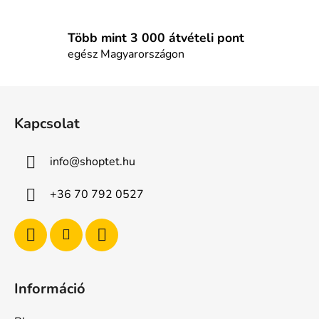
s
e
l
Több mint 3 000 átvételi pont
e
egész Magyarországon
m
e
L
i
á
Kapcsolat
b
l
info
@
shoptet.hu
é
c
+36 70 792 0527
Információ