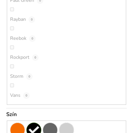
Paul Green
0
Rayban
0
Reebok
0
Rockport
0
Storm
0
Vans
0
Szín