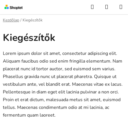
Ugrás
Keresés
KOSÁR
a
fő
Kezdőlap
/
Kiegészítők
tartalomhoz
Kiegészítők
Lorem ipsum dolor sit amet, consectetur adipiscing elit.
Aliquam faucibus odio sed enim fringilla elementum. Nam
placerat nunc id tortor auctor, sed euismod sem varius.
Phasellus gravida nunc ut placerat pharetra. Quisque ut
vestibulum ante, vel blandit erat. Maecenas vitae ex lacus.
Pellentesque in diam eget elit lacinia pulvinar a non orci.
Proin et erat dictum, malesuada metus sit amet, euismod
tellus. Maecenas condimentum odio at mi lacinia, ac
fermentum quam laoreet.