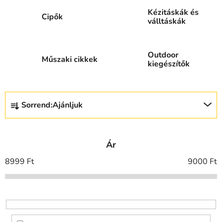
Kézitáskák és
Cipők
válltáskák
Outdoor
Műszaki cikkek
kiegészítők
T
Sorrend:
Ajánljuk
e
r
m
Ár
é
k
8999
Ft
9000
Ft
e
k
r
e