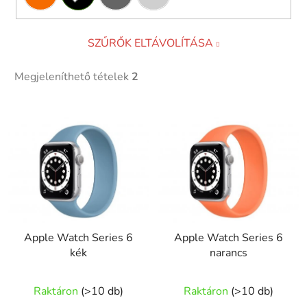
SZŰRŐK ELTÁVOLÍTÁSA
Megjeleníthető tételek
2
T
e
r
m
é
k
e
Apple Watch Series 6
Apple Watch Series 6
k
kék
narancs
l
i
A
A
Raktáron
(
>10 db
)
Raktáron
(
>10 db
)
s
termék
termék