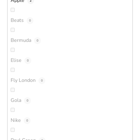
Apple
2
Beats
0
Bermuda
0
Elise
0
Fly London
0
Gola
0
Nike
0